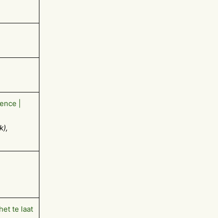
ence |
k),
et te laat