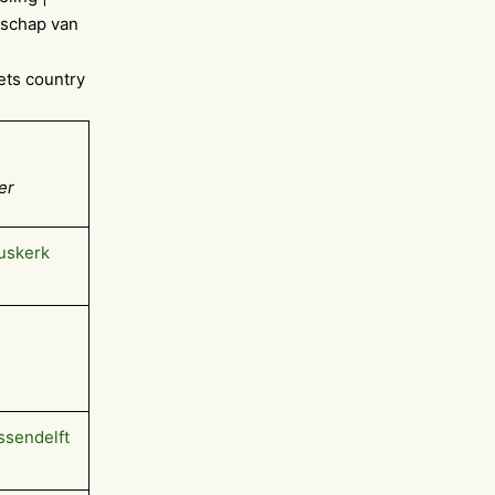
nschap van
ets country
er
ruskerk
ssendelft