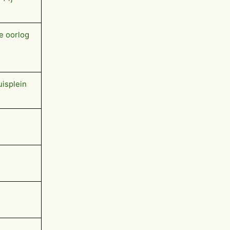
e oorlog
uisplein