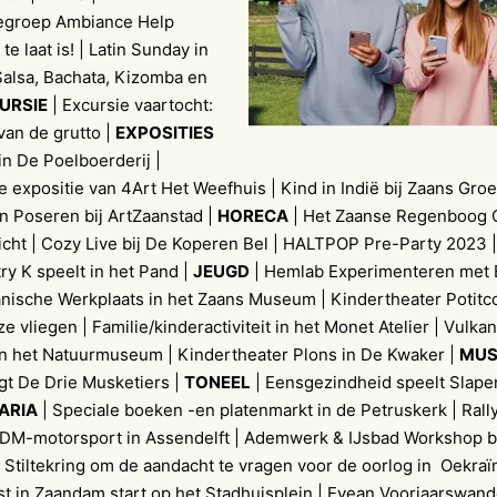
egroep Ambiance Help
te laat is! | Latin Sunday in
Salsa, Bachata, Kizomba en
URSIE
| Excursie vaartocht:
van de grutto |
EXPOSITIES
in De Poelboerderij |
 expositie van 4Art Het Weefhuis | Kind in Indië bij Zaans Groe
n Poseren bij ArtZaanstad |
HORECA
| Het Zaanse Regenboog C
icht | Cozy Live bij De Koperen Bel | HALTPOP Pre-Party 2023 
y K speelt in het Pand |
JEUGD
| Hemlab Experimenteren met 
anische Werkplaats in het Zaans Museum | Kindertheater Potitc
 ze vliegen | Familie/kinderactiviteit in het Monet Atelier | Vulka
in het Natuurmuseum | Kindertheater Plons in De Kwaker |
MUS
gt De Drie Musketiers |
TONEEL
| Eensgezindheid speelt Slap
ARIA
| Speciale boeken -en platenmarkt in de Petruskerk | Rall
WDM-motorsport in Assendelft | Ademwerk & IJsbad Workshop b
 Stiltekring om de aandacht te vragen voor de oorlog in Oekraï
 in Zaandam start op het Stadhuisplein | Evean Voorjaarswande