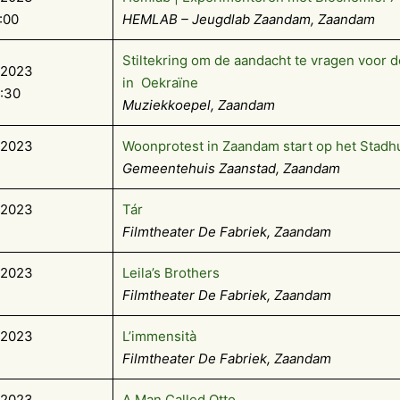
:00
HEMLAB – Jeugdlab Zaandam, Zaandam
Stiltekring om de aandacht te vragen voor d
-2023
in Oekraïne
5:30
Muziekkoepel, Zaandam
-2023
Woonprotest in Zaandam start op het Stadh
Gemeentehuis Zaanstad, Zaandam
-2023
Tár
Filmtheater De Fabriek, Zaandam
-2023
Leila’s Brothers
Filmtheater De Fabriek, Zaandam
-2023
L’immensità
Filmtheater De Fabriek, Zaandam
-2023
A Man Called Otto