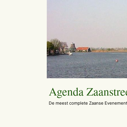
Ga
naar
de
inhoud
Agenda Zaanstre
De meest complete Zaanse Evenement