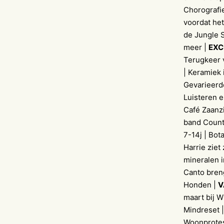
Chorografi
voordat het 
de Jungle 
meer |
EXC
Terugkeer 
| Keramiek 
Gevarieerde
Luisteren e
Café Zaanz
band Countr
7-14j | Bot
Harrie ziet
mineralen 
Canto bren
Honden |
V
maart bij 
Mindreset |
Woonprotest