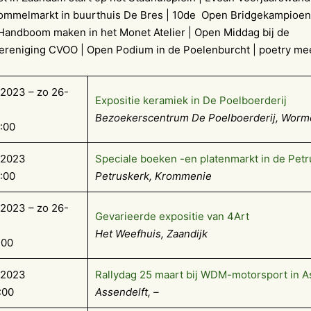
rommelmarkt in buurthuis De Bres | 10de Open Bridgekampioe
 Handboom maken in het Monet Atelier | Open Middag bij de
reniging CVOO | Open Podium in de Poelenburcht | poetry me
2023 – zo 26-
Exposi­tie keramiek in De Poel­boerderij
Bezoekerscentrum De Poelboerderij, Worm
6:00
-2023
Speciale boeken -en platenmarkt in de Pet
6:00
Petruskerk, Krommenie
2023 – zo 26-
Gevarieerde expositie van 4Art
Het Weefhuis, Zaandijk
:00
-2023
Rallydag 25 maart bij WDM-motorsport in A
:00
Assendelft, –