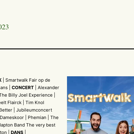
023
K
| Smartwalk Fair op de
ans |
CONCERT
| Alexander
he Billy Joel Experience |
lt Flairck | Tim Knol
Better | Jubileumconcert
Dameskoor | Phemian | The
lapton Band The very best
pton |
DANS
|