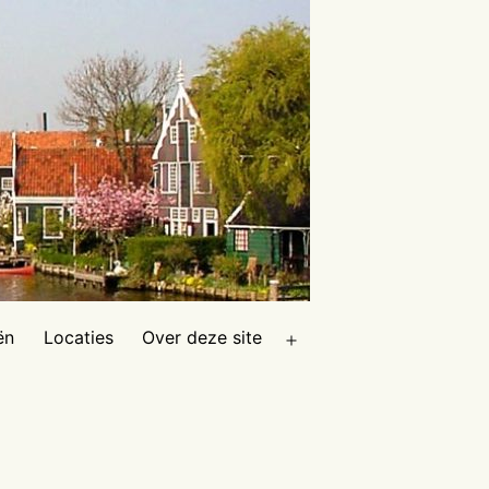
ën
Locaties
Over deze site
Open
menu