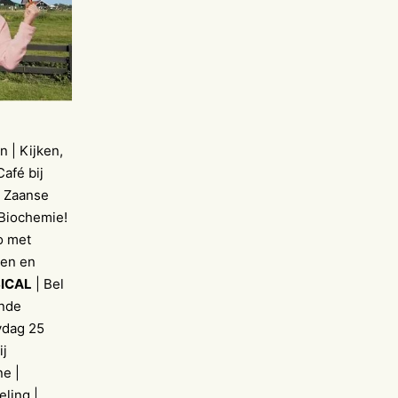
n | Kijken,
afé bij
| Zaanse
Biochemie!
o met
nen en
ICAL
| Bel
ende
ydag 25
ij
ne |
ling |