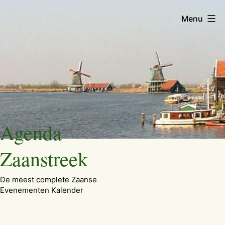
Menu
Ga
Agenda
naar
de
Zaanstreek
inhoud
De meest complete Zaanse
Evenementen Kalender