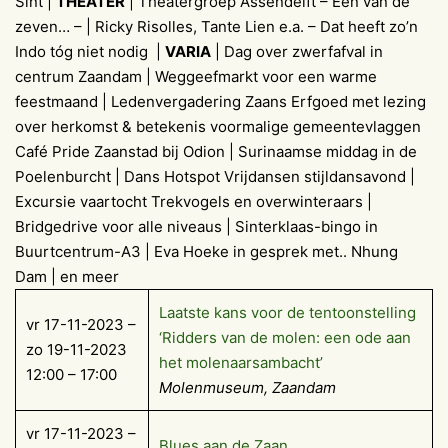
Sint |
THEATER
| Theatergroep Assendelft – Een van de
zeven… – | Ricky Risolles, Tante Lien e.a. – Dat heeft zo’n
Indo tóg niet nodig |
VARIA
| Dag over zwerfafval in
centrum Zaandam | Weggeefmarkt voor een warme
feestmaand | Ledenvergadering Zaans Erfgoed met lezing
over herkomst & betekenis voormalige gemeentevlaggen
Café Pride Zaanstad bij Odion | Surinaamse middag in de
Poelenburcht | Dans Hotspot Vrijdansen stijldansavond |
Excursie vaartocht Trekvogels en overwinteraars |
Bridgedrive voor alle niveaus | Sinterklaas-bingo in
Buurtcentrum-A3 | Eva Hoeke in gesprek met.. Nhung
Dam | en meer
Laatste kans voor de tentoonstelling
vr 17-11-2023 –
‘Ridders van de molen: een ode aan
zo 19-11-2023
het molenaarsambacht’
12:00 – 17:00
Molenmuseum, Zaandam
vr 17-11-2023 –
Blues aan de Zaan