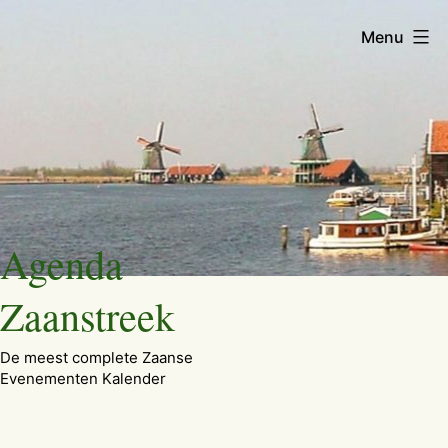
Menu
Ga
Agenda
naar
de
Zaanstreek
inhoud
De meest complete Zaanse
Evenementen Kalender