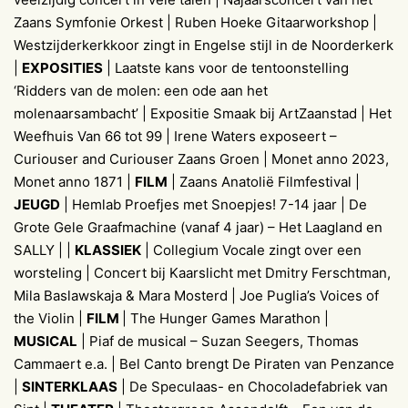
Zaans Symfonie Orkest | Ruben Hoeke Gitaarworkshop |
Westzijderkerkkoor zingt in Engelse stijl in de Noorderkerk
|
EXPOSITIES
| Laatste kans voor de tentoonstelling
‘Ridders van de molen: een ode aan het
molenaarsambacht’ | Expositie Smaak bij ArtZaanstad | Het
Weefhuis Van 66 tot 99 | Irene Waters exposeert –
Curiouser and Curiouser Zaans Groen | Monet anno 2023,
Monet anno 1871 |
FILM
| Zaans Anatolië Filmfestival |
JEUGD
| Hemlab Proefjes met Snoepjes! 7-14 jaar | De
Grote Gele Graafmachine (vanaf 4 jaar) – Het Laagland en
SALLY | |
KLASSIEK
| Collegium Vocale zingt over een
worsteling | Concert bij Kaarslicht met Dmitry Ferschtman,
Mila Baslawskaja & Mara Mosterd | Joe Puglia’s Voices of
the Violin |
FILM
| The Hunger Games Marathon |
MUSICAL
| Piaf de musical – Suzan Seegers, Thomas
Cammaert e.a. | Bel Canto brengt De Piraten van Penzance
|
SINTERKLAAS
| De Speculaas- en Chocoladefabriek van