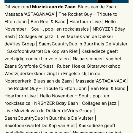
Dit weekend
Muziek aan de Zaan
: Blues aan de Zaan |
Massada ‘ASTAGANAGA’ | The Rocket Guy – Tribute to
Elton John | Ben Reel & Band | Heartburn Live | Hello
November – Soul-, pop- en rockclassics | NRGYZER Bday
Bash | Collages en jazz | Live Muziek van de Dekker
deVries Groep | SaensCountryDuo in Buurthuis De Vuister
| Saxofoonkwartet De Kop van Riet | Kaskedieze geeft
veelzijdig concert in vele talen | Najaarsconcert van het
Zaans Symfonie Orkest | Ruben Hoeke Gitaarworkshop |
Westzijderkerkkoor zingt in Engelse stijl in de
Noorderkerk Blues aan de Zaan | Massada ‘ASTAGANAGA’ |
The Rocket Guy – Tribute to Elton John | Ben Reel & Band |
Heartburn Live | Hello November – Soul-, pop- en
rockclassics | NRGYZER Bday Bash | Collages en jazz |
Live Muziek van de Dekker deVries Groep |
SaensCountryDuo in Buurthuis De Vuister |
Saxofoonkwartet De Kop van Riet | Kaskedieze geeft
veelzijdig concert in vele talen | Najaarsconcert van het