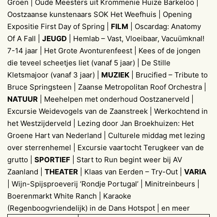
Groen | Oude Meesters uit Krommenie Huize Barkeloo |
Oostzaanse kunstenaars SOK Het Weefhuis | Opening
Expositie First Day of Spring |
FILM
| Oscardag: Anatomy
Of A Fall |
JEUGD
| Hemlab – Vast, Vloeibaar, Vacuümknal!
7-14 jaar | Het Grote Avonturenfeest | Kees of de jongen
die teveel scheetjes liet (vanaf 5 jaar) | De Stille
Kletsmajoor (vanaf 3 jaar) |
MUZIEK
| Brucified – Tribute to
Bruce Springsteen | Zaanse Metropolitan Roof Orchestra |
NATUUR
| Meehelpen met onderhoud Oostzanerveld |
Excursie Weidevogels van de Zaanstreek | Werkochtend in
het Westzijderveld | Lezing door Jan Broekhuizen: Het
Groene Hart van Nederland | Culturele middag met lezing
over sterrenhemel | Excursie vaartocht Terugkeer van de
grutto |
SPORTIEF
| Start to Run begint weer bij AV
Zaanland |
THEATER
| Klaas van Eerden – Try-Out |
VARIA
| Wijn-Spijsproeverij ‘Rondje Portugal’ | Minitreinbeurs |
Boerenmarkt White Ranch | Karaoke
(Regenboogvriendelijk) in de Dans Hotspot | en meer