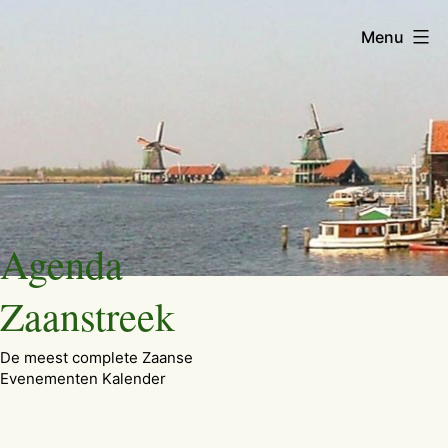
Menu
Ga
Agenda
naar
de
Zaanstreek
inhoud
De meest complete Zaanse
Evenementen Kalender