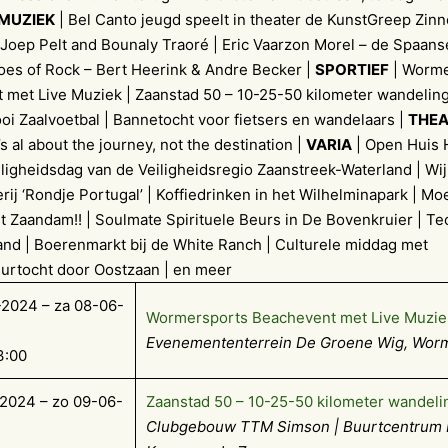
MUZIEK
| Bel Canto jeugd speelt in theater de KunstGreep Zinne
Joep Pelt and Bounaly Traoré | Eric Vaarzon Morel – de Spaans
oes of Rock – Bert Heerink & Andre Becker |
SPORTIEF
| Worme
 met Live Muziek | Zaanstad 50 – 10-25-50 kilometer wandeling
i Zaalvoetbal | Bannetocht voor fietsers en wandelaars |
THE
t’s al about the journey, not the destination |
VARIA
| Open Huis 
eiligheidsdag van de Veiligheidsregio Zaanstreek-Waterland | Wi
rij ‘Rondje Portugal’ | Koffiedrinken in het Wilhelminapark | M
t Zaandam!! | Soulmate Spirituele Beurs in De Bovenkruier | T
and | Boerenmarkt bij de White Ranch | Culturele middag met
urtocht door Oostzaan | en meer
2024 – za 08-06-
Wormersports Beachevent met Live Muzie
Evenemententerrein De Groene Wig, Wor
3:00
2024 – zo 09-06-
Zaanstad 50 – 10-25-50 kilometer wandeli
Clubgebouw TTM Simson | Buurtcentrum 