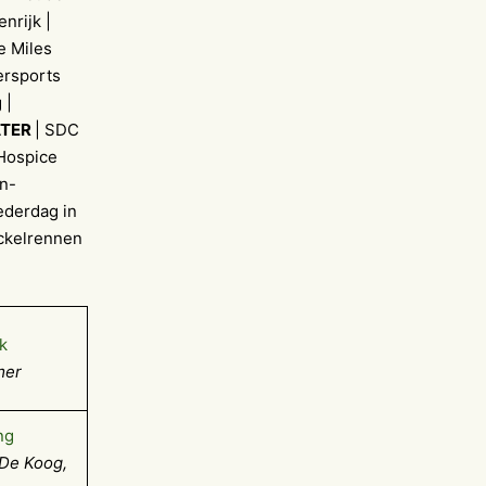
nrijk |
e Miles
rsports
 |
ATER
| SDC
Hospice
jn-
oederdag in
eckelrennen
k
mer
ng
De Koog,