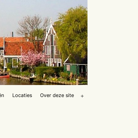
ën
Locaties
Over deze site
Open
menu