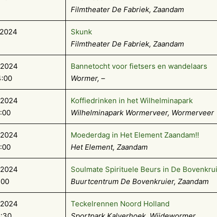
Filmtheater De Fabriek, Zaandam
-2024
Skunk
Filmtheater De Fabriek, Zaandam
-2024
Bannetocht voor fietsers en wandelaars
4:00
Wormer, –
-2024
Koffiedrinken in het Wilhelminapark
5:00
Wilhelminapark Wormerveer, Wormerveer
-2024
Moederdag in Het Element Zaandam!!
6:00
Het Element, Zaandam
-2024
Soulmate Spirituele Beurs in De Bovenkru
:00
Buurtcentrum De Bovenkruier, Zaandam
-2024
Teckelrennen Noord Holland
5:30
Sportpark Kalverhoek, Wijdewormer