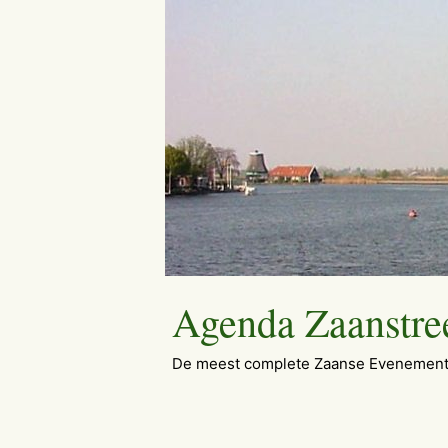
Ga
naar
de
inhoud
Agenda Zaanstre
De meest complete Zaanse Evenement