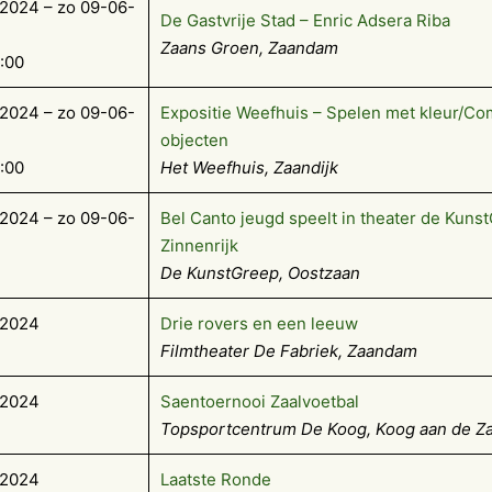
2024 – zo 09-06-
De Gastvrije Stad – Enric Adsera Riba
Zaans Groen, Zaandam
7:00
2024 – zo 09-06-
Expositie Weefhuis – Spelen met kleur/Co
objecten
7:00
Het Weefhuis, Zaandijk
2024 – zo 09-06-
Bel Canto jeugd speelt in theater de Kuns
Zinnenrijk
De KunstGreep, Oostzaan
-2024
Drie rovers en een leeuw
Filmtheater De Fabriek, Zaandam
-2024
Saentoernooi Zaalvoetbal
Topsportcentrum De Koog, Koog aan de Z
-2024
Laatste Ronde