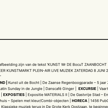
ND |
Kunst uit de Bocht | De Zaanse Regenboogparade – 5 jaar 
Latin Sunday in de Jungle | Danscafé Ginger |
EXCURSIE
| Vaar
 |
EXPOSITIES
| Expositie MATERIALS II | De Gastvrije Stad – E
fhuis – Spelen met kleur/Combi-objecten |
HORECA
| 1456 PubQ
 Klassieke muziek terug in De Grote Kerk Oostzaan, te beginn