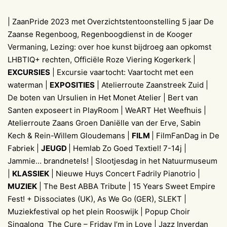
| ZaanPride 2023 met Overzichtstentoonstelling 5 jaar De
Zaanse Regenboog, Regenboogdienst in de Kooger
Vermaning, Lezing: over hoe kunst bijdroeg aan opkomst
LHBTIQ+ rechten, Officiële Roze Viering Kogerkerk |
EXCURSIES
| Excursie vaartocht: Vaartocht met een
waterman |
EXPOSITIES
| Atelierroute Zaanstreek Zuid |
De boten van Ursulien in Het Monet Atelier | Bert van
Santen exposeert in PlayRoom | WeART Het Weefhuis |
Atelierroute Zaans Groen Daniëlle van der Erve, Sabin
Kech & Rein-Willem Gloudemans |
FILM
| FilmFanDag in De
Fabriek |
JEUGD
| Hemlab Zo Goed Textiel! 7-14j |
Jammie… brandnetels! | Slootjesdag in het Natuurmuseum
|
KLASSIEK
| Nieuwe Huys Concert Fadrily Pianotrio |
MUZIEK
| The Best ABBA Tribute | 15 Years Sweet Empire
Fest! + Dissociates (UK), As We Go (GER), SLEKT |
Muziekfestival op het plein Rooswijk | Popup Choir
Singalong The Cure – Friday I’m in Love | Jazz Inverdan