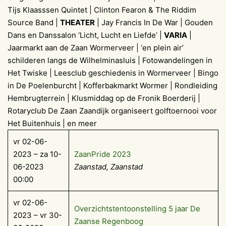
Tijs Klaasssen Quintet | Clinton Fearon & The Riddim
Source Band |
THEATER
| Jay Francis In De War | Gouden
Dans en Danssalon ‘Licht, Lucht en Liefde’ |
VARIA
|
Jaarmarkt aan de Zaan Wormerveer | ‘en plein air’
schilderen langs de Wilhelminasluis | Fotowandelingen in
Het Twiske | Leesclub geschiedenis in Wormerveer | Bingo
in De Poelenburcht | Kofferbakmarkt Wormer | Rondleiding
Hembrugterrein | Klusmiddag op de Fronik Boerderij |
Rotaryclub De Zaan Zaandijk organiseert golftoernooi voor
Het Buitenhuis | en meer
vr 02-06-
2023 – za 10-
ZaanPride 2023
06-2023
Zaanstad, Zaanstad
00:00
vr 02-06-
Overzichtstentoonstelling 5 jaar De
2023 – vr 30-
Zaanse Regenboog