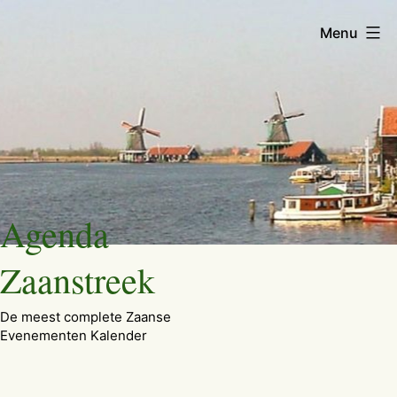
Menu
Ga
Agenda
naar
de
Zaanstreek
inhoud
De meest complete Zaanse
Evenementen Kalender