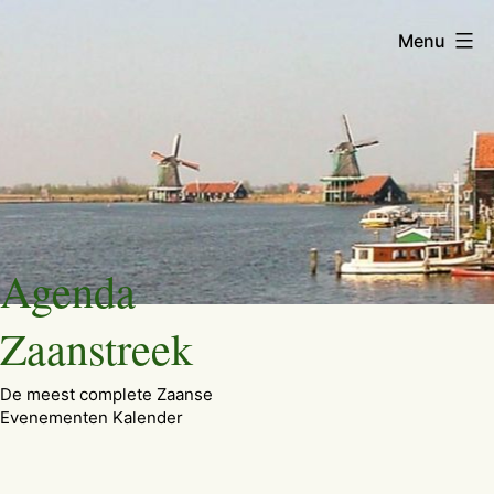
Menu
Ga
Agenda
naar
de
Zaanstreek
inhoud
De meest complete Zaanse
Evenementen Kalender