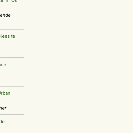
ke in “Os
dende
 Kees te
nde
Urban
mer
 de