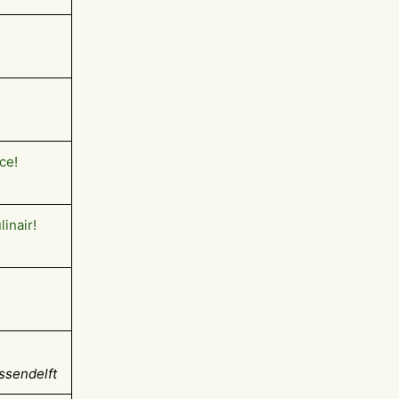
ce!
inair!
ssendelft