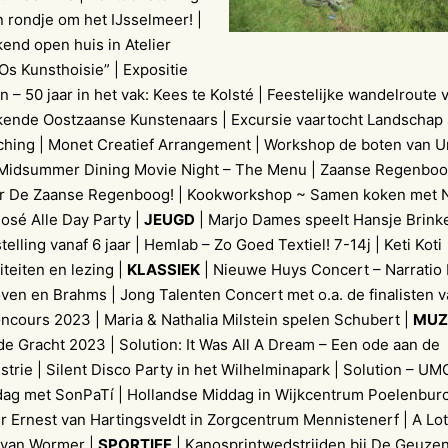
 rondje om het IJsselmeer! |
end open huis in Atelier
“Os Kunsthoisie” | Expositie
 – 50 jaar in het vak: Kees te Kolsté | Feestelijke wandelroute 
nde Oostzaanse Kunstenaars | Excursie vaartocht Landschap
ching | Monet Creatief Arrangement | Workshop de boten van Ur
Midsummer Dining Movie Night – The Menu | Zaanse Regenboo
ar De Zaanse Regenboog! | Kookworkshop ~ Samen koken met 
 Rosé Alle Day Party |
JEUGD
| Marjo Dames speelt Hansje Brinke
telling vanaf 6 jaar | Hemlab – Zo Goed Textiel! 7-14j | Keti Koti
iteiten en lezing |
KLASSIEK
| Nieuwe Huys Concert – Narratio
en en Brahms | Jong Talenten Concert met o.a. de finalisten v
ncours 2023 | Maria & Nathalia Milstein spelen Schubert |
MUZ
e Gracht 2023 | Solution: It Was All A Dream – Een ode aan de
trie | Silent Disco Party in het Wilhelminapark | Solution – UM
dag met SonPaTí | Hollandse Middag in Wijkcentrum Poelenburc
 Ernest van Hartingsveldt in Zorgcentrum Mennistenerf | A Lot
 van Wormer |
SPORTIEF
| Kanosprintwedstrijden bij De Geuzen