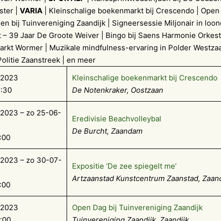
ter |
VARIA
| Kleinschalige boekenmarkt bij Crescendo | Open
n bij Tuinvereniging Zaandijk | Signeersessie Miljonair in loon
 – 39 Jaar De Groote Weiver | Bingo bij Saens Harmonie Orkest
arkt Wormer | Muzikale mindfulness-ervaring in Polder Westza
Politie Zaanstreek | en meer
-2023
Kleinschalige boekenmarkt bij Crescendo
1:30
De Notenkraker, Oostzaan
2023 – zo 25-06-
Eredivisie Beachvolleybal
De Burcht, Zaandam
:00
-2023 – zo 30-07-
Expositie ‘De zee spiegelt me’
Artzaanstad Kunstcentrum Zaanstad, Zaa
:00
-2023
Open Dag bij Tuinvereniging Zaandijk
6:00
Tuinvereniging Zaandijk, Zaandijk