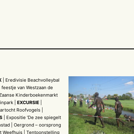
K
| Eredivisie Beachvolleybal
e feestje van Westzaan de
| Zaanse Kinderboekenmarkt
inpark |
EXCURSIE
|
artocht Roofvogels |
S
| Expositie ‘De zee spiegelt
nstad | Oergrond – oorsprong
t Weefhuis | Tentoonstelling