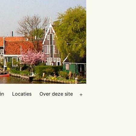
ën
Locaties
Over deze site
Open
menu