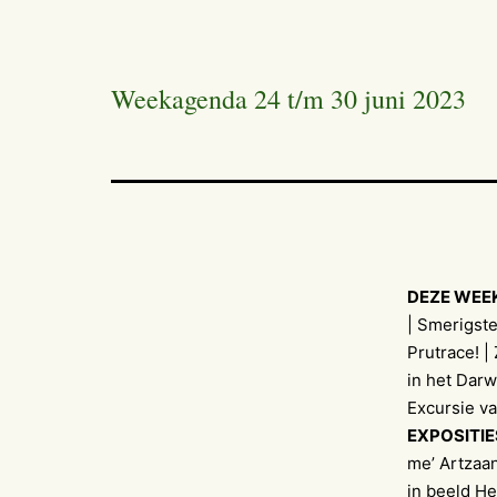
Weekagenda 24 t/m 30 juni 2023
DEZE WEE
| Smerigst
Prutrace! 
in het Darw
Excursie va
EXPOSITIE
me’ Artzaa
in beeld He