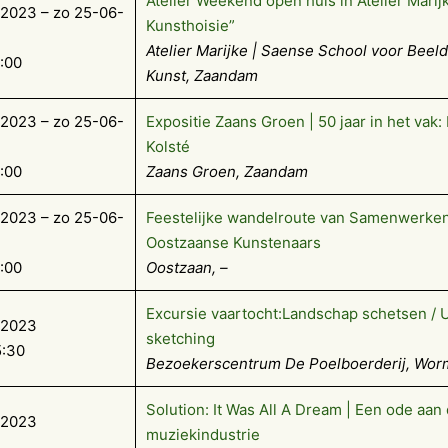
Atelier Weekend open huis in Atelier Marij
2023 – zo 25-06-
Kunsthoisie”
Atelier Marijke | Saense School voor Beel
7:00
Kunst, Zaandam
2023 – zo 25-06-
Expositie Zaans Groen | 50 jaar in het vak:
Kolsté
7:00
Zaans Groen, Zaandam
2023 – zo 25-06-
Feestelijke wandelroute van Samenwerke
Oostzaanse Kunstenaars
7:00
Oostzaan, –
Excursie vaartocht:Landschap schetsen / 
-2023
sketching
5:30
Bezoekerscentrum De Poelboerderij, Wor
Solution: It Was All A Dream | Een ode aan
-2023
muziekindustrie