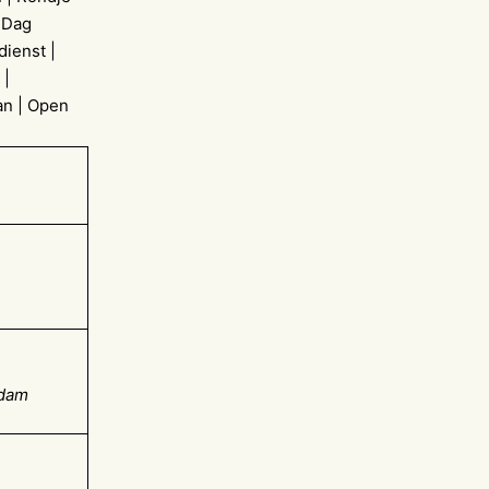
 Dag
dienst |
 |
an | Open
ndam