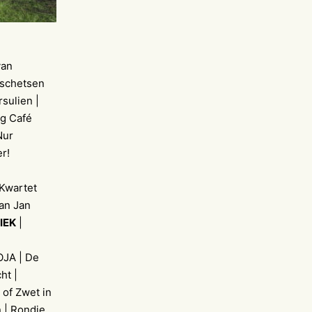
van
 schetsen
sulien |
g Café
Nur
r!
 Kwartet
an Jan
IEK
|
OJA | De
ht |
 of Zwet in
 | Rondje