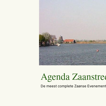
Ga
naar
de
inhoud
Agenda Zaanstre
De meest complete Zaanse Evenement