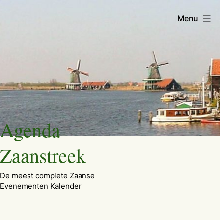
Menu
Ga
Agenda
naar
de
Zaanstreek
inhoud
De meest complete Zaanse
Evenementen Kalender