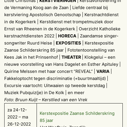
Little Christmas |
KERSTVIERINGEN
| Kerstavondviering in
de Vermaning Koog aan de Zaan | Liefde centraal bij
kerstviering Apostolisch Genootschap | Kerstnachtdienst
in de Kogerkerk | Kerstdienst met trompetmuziek door
Ernst van Rheenen in de Kogerkerk | Overzicht Katholieke
kerstnachtdiensten 2022 |
HORECA
| Zaandamse singer-
songwriter Ruurd Heise |
EXPOSITIES
| Kerstexpositie
Zaanse Schilderskring 85 jaar | Fototentoonstelling van
Kees Jak in het Prinsenhof |
THEATER
| Klokgelui – een
nieuwe voorstelling van Hans Dagelet en Esther Apituley |
Quirine Melssen met haar concert “REVEAL“ |
VARIA
|
Fakkeloptocht tegen discriminatie (+buurtmaaltijd) |
Excursie vaartocht: Uitwaaien op tweede kerstdag |
Muziek Pubquiz(je) in De Kolk | en meer
Foto
:
Bruun Kuijt – Kerstlied van een Vrek
za 24-12-
Kerstexpositie Zaanse Schilderskring
2022 – ma
85 jaar
26-12-2022