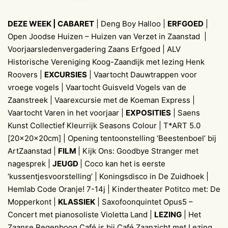
DEZE WEEK | CABARET
| Deng Boy Halloo |
ERFGOED
|
Open Joodse Huizen – Huizen van Verzet in Zaanstad |
Voorjaarsledenvergadering Zaans Erfgoed | ALV
Historische Vereniging Koog-Zaandijk met lezing Henk
Roovers |
EXCURSIES
| Vaartocht Dauwtrappen voor
vroege vogels | Vaartocht Guisveld Vogels van de
Zaanstreek | Vaarexcursie met de Koeman Express |
Vaartocht Varen in het voorjaar |
EXPOSITIES
| Saens
Kunst Collectief Kleurrijk Seasons Colour | T*ART 5.0
[20x20x20cm] | Opening tentoonstelling ‘Beestenboel’ bij
ArtZaanstad |
FILM
| Kijk Ons: Goodbye Stranger met
nagesprek |
JEUGD
| Coco kan het is eerste
‘kussentjesvoorstelling’ | Koningsdisco in De Zuidhoek |
Hemlab Code Oranje! 7-14j | Kindertheater Potitco met: De
Mopperkont |
KLASSIEK
| Saxofoonquintet Opus5 –
Concert met pianosoliste Violetta Land |
LEZING
| Het
Zaanse Regenboog Café is bij Café Zaanzicht met Lezing