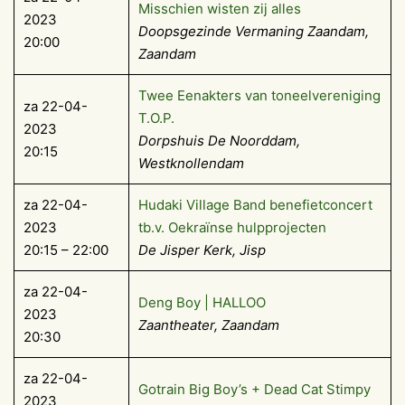
Misschien wisten zij alles
2023
Doopsgezinde Vermaning Zaandam,
20:00
Zaandam
Twee Eenakters van toneelvereniging
za 22-04-
T.O.P.
2023
Dorpshuis De Noorddam,
20:15
Westknollendam
za 22-04-
Hudaki Village Band benefietconcert
2023
tb.v. Oekraïnse hulpprojecten
20:15 – 22:00
De Jisper Kerk, Jisp
za 22-04-
Deng Boy | HALLOO
2023
Zaantheater, Zaandam
20:30
za 22-04-
Gotrain Big Boy’s + Dead Cat Stimpy
2023