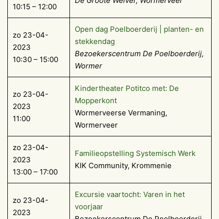
De Groote Weiver, Wormerveer
10:15 – 12:00
Open dag Poelboerderij | planten- en
zo 23-04-
stekkendag
2023
Bezoekerscentrum De Poelboerderij,
10:30 – 15:00
Wormer
Kindertheater Potitco met: De
zo 23-04-
Mopperkont
2023
Wormerveerse Vermaning,
11:00
Wormerveer
zo 23-04-
Familieopstelling Systemisch Werk
2023
KIK Community, Krommenie
13:00 – 17:00
Excursie vaartocht: Varen in het
zo 23-04-
voorjaar
2023
Bezoekerscentrum De Poelboerderij,