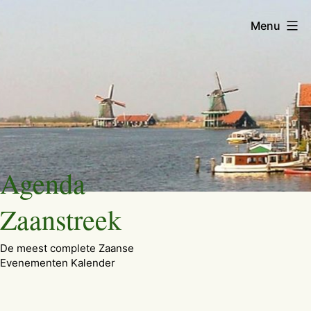
Menu
Ga
Agenda
naar
de
Zaanstreek
inhoud
De meest complete Zaanse
Evenementen Kalender