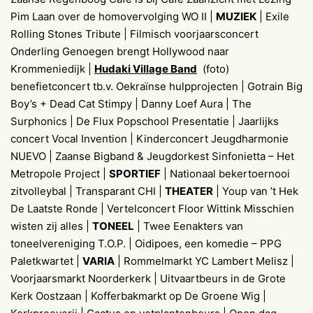
Pim Laan over de homovervolging WO II |
MUZIEK
| Exile
Rolling Stones Tribute | Filmisch voorjaarsconcert
Onderling Genoegen brengt Hollywood naar
Krommeniedijk |
Hudaki Village Band
(foto)
benefietconcert tb.v. Oekraïnse hulpprojecten | Gotrain Big
Boy’s + Dead Cat Stimpy | Danny Loef Aura | The
Surphonics | De Flux Popschool Presentatie | Jaarlijks
concert Vocal Invention | Kinderconcert Jeugdharmonie
NUEVO | Zaanse Bigband & Jeugdorkest Sinfonietta – Het
Metropole Project |
SPORTIEF
| Nationaal bekertoernooi
zitvolleybal | Transparant CHI |
THEATER
| Youp van ’t Hek
De Laatste Ronde | Vertelconcert Floor Wittink Misschien
wisten zij alles |
TONEEL
| Twee Eenakters van
toneelvereniging T.O.P. | Oidipoes, een komedie – PPG
Paletkwartet |
VARIA
| Rommelmarkt YC Lambert Melisz |
Voorjaarsmarkt Noorderkerk | Uitvaartbeurs in de Grote
Kerk Oostzaan | Kofferbakmarkt op De Groene Wig |