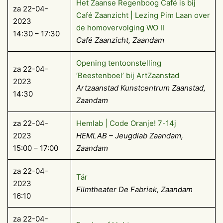
Het Zaanse Regenboog Café is bij
za 22-04-
Café Zaanzicht | Lezing Pim Laan over
2023
de homovervolging WO II
14:30 – 17:30
Café Zaanzicht, Zaandam
Opening tentoonstelling
za 22-04-
‘Beestenboel’ bij ArtZaanstad
2023
Artzaanstad Kunstcentrum Zaanstad,
14:30
Zaandam
za 22-04-
Hemlab | Code Oranje! 7-14j
2023
HEMLAB – Jeugdlab Zaandam,
15:00 – 17:00
Zaandam
za 22-04-
Tár
2023
Filmtheater De Fabriek, Zaandam
16:10
za 22-04-