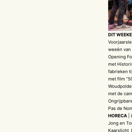
DIT WEEKE
Voorjaarsl
weeën van 
Opening Fo
met Histori
fabrieken t
met film “5
Woudpolder 
met de cam
Ongrijpbare
Pas de Nom
HORECA
| 
Jong en Ton
Kaarslicht