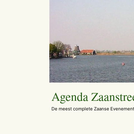
Ga
naar
de
inhoud
Agenda Zaanstre
De meest complete Zaanse Evenement