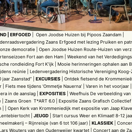
ND | ERFGOED
| Open Joodse Huizen bij Pipoos Zaandam |
edenraadsvergadering Zaans Erfgoed met lezing Pruiken en patr
onze democratie | Open Joodse Huizen Route-Huizen van verze
rtenseizoen Fort aan den Ham | Weekend van het Verdediging
sche rondleiding Fort K’ijk | Mooie herinneringen ophalen aan 
ijdens reünie | Ledenvergadering Historische Vereniging Koog-
0 jaar Zaanstad” |
EXCURSIES
| Ontdek fietsend de Krommenieë
| Fiets mee tijdens ‘Ommetje Nauerna’ | Varen in het voorjaar
era in de aanslag |
EXPOSITIES
| Weefhuis De verbeelding van
 | Zaans Groen T*ART 6.0 | Expositie Zaans Grafisch Collectie
 | | Open Kerk van Krommeniedijk met expositie van Jaap Klave
Lentebiertocht |
JEUGD
| Start cursus Weer en Klimaat! 8-12 jaa
eelmakerij – Rijnreisje (van 6 tot 106 jaar) |
KLASSIEK
| Concert
 Lars Wouters van den Oudenweijer kwartet | Concert aan de Za