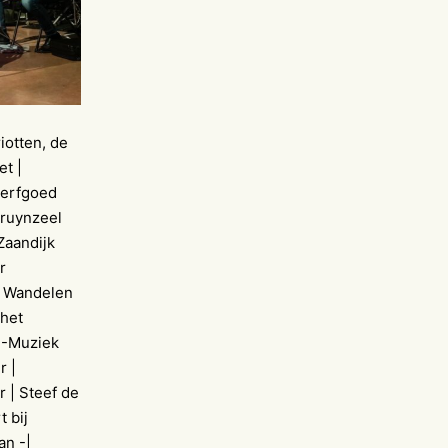
iotten, de
t |
serfgoed
Bruynzeel
Zaandijk
r
 | Wandelen
 het
f -Muziek
r |
r | Steef de
 bij
an -|