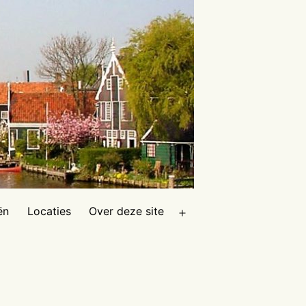
ën
Locaties
Over deze site
Open
menu