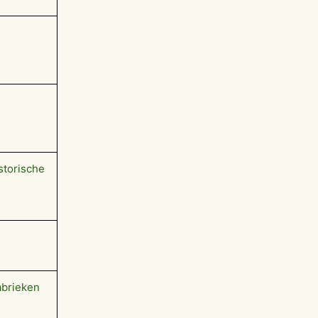
storische
abrieken