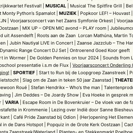
rijkkwartet Festival! |
MUSICAL
| Musical The Spitfire Grill | Be
t Monty Python’s Spamalot |
MUZIEK
| Popkoor LEF! – Houvast |
JN | Voorjaarsconcert van het Zaans Symfonie Orkest | Voorjaar
Oostzaan | MIX UP – OPEN MIC avond – PLAY room | Jubileumco
d uit Assendelft | Roots aan de Zaan Lorcan Mathúna, Martin T
en | Jubin Nautiyal LIVE in Concert | Zaanse Jazzclub – The Ha
 Dynamic Range Concert DJ Set | Ontroerend Goed Koor geeft
rt in Wormer | De Golden Pennies on tour 2024 | Sounds from 
pschool presentatie i.s.m de Flux |
Voorjaarsconcert Onderling
ing!
|
SPORTIEF
| Start to Run bij de Loopgroep Zaanstreek | P
ietstocht | Slag om de Zaan in teken 50 jaar Zaanstad |
THEATE
Gewoon Roué | Stefan Hendrikx – Who’s the man | Talentenprod
ving | Jim Deddes – De Joardy Show | Eva Hoeke in gesprek me
r |
VARIA
| Escape Room in De Bovenkruier – De vloek van de fa
stafette in Krommenie | Lezing over Indië door Sanne Biesheuv
kant | Café Pride Zaanstad bij Odion | (Her)opening Het Eleme
l in de Dans Hotspot | Popquiz in de Grote Kerk Oostzaan | Ca
nta Zaanstreek/Waterland | Planten- en Stekkenmarkt Poelboerd