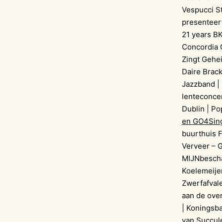
Vespucci St
presenteer
21 years BK
Concordia 
Zingt Gehei
Daire Brack
Jazzband |
lenteconce
Dublin | Po
en GO4Sing
buurthuis F
Verveer – 
MIJNbescha
Koelemeije
Zwerfafvale
aan de over
| Koningsba
van Succule