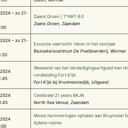
2024 – zo 21-
Zaans Groen | T*ART 6.0
Zaans Groen, Zaandam
7:00
2024 – zo 21-
Excursie vaartocht: Varen in het voorjaar
Bezoekerscentrum De Poelboerderij, Wormer
5:30
Weekend van het Verdedigingserfgoed met Hi
-2024
rondleiding Fort K’ijk
4:45
Fort K’ijk bij Krommeniedijk, Uitgeest
-2024
Celebrate 21 years BKJN
3:45
North Sea Venue, Zaandam
Mooie herinneringen ophalen aan Bruynzeel f
-2024
tijdens reünie
7:00