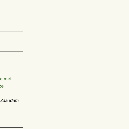
ed met
ze
, Zaandam