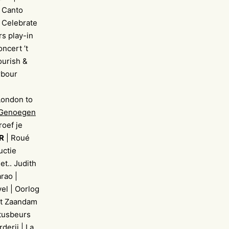
l Canto
 Celebrate
s play-in
ncert ’t
ourish &
rbour
London to
 Genoegen
roef je
R
| Roué
uctie
t.. Judith
rao |
el | Oorlog
nt Zaandam
ctusbeurs
erij | La