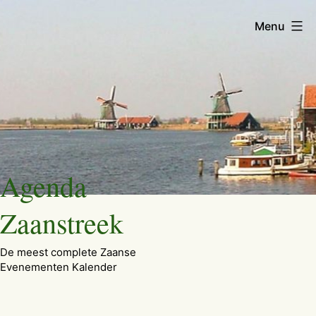
Menu
Ga
Agenda
naar
de
Zaanstreek
inhoud
De meest complete Zaanse
Evenementen Kalender