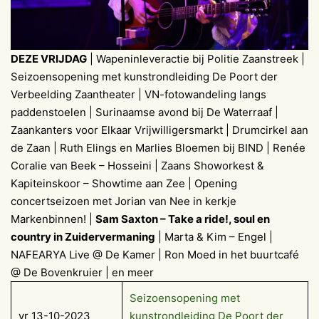
DEZE VRIJDAG
| Wapeninleveractie bij Politie Zaanstreek |
Seizoensopening met kunstrondleiding De Poort der
Verbeelding Zaantheater | VN-fotowandeling langs
paddenstoelen | Surinaamse avond bij De Waterraaf |
Zaankanters voor Elkaar Vrijwilligersmarkt | Drumcirkel aan
de Zaan | Ruth Elings en Marlies Bloemen bij BIND | Renée
Coralie van Beek – Hosseini | Zaans Showorkest &
Kapiteinskoor – Showtime aan Zee | Opening
concertseizoen met Jorian van Nee in kerkje
Markenbinnen! |
Sam Saxton – Take a ride!, soul en
country in Zuidervermaning
| Marta & Kim – Engel |
NAFEARYA Live @ De Kamer | Ron Moed in het buurtcafé
@ De Bovenkruier | en meer
Seizoensopening met
vr 13-10-2023
kunstrondleiding De Poort der