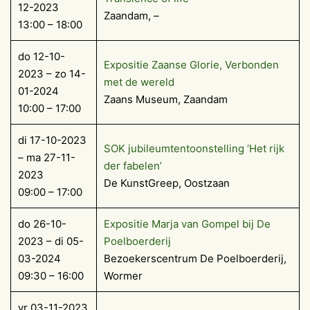
12-2023
Zaandam, –
13:00 – 18:00
do 12-10-
Expositie Zaanse Glorie, Verbonden
2023 – zo 14-
met de wereld
01-2024
Zaans Museum, Zaandam
10:00 – 17:00
di 17-10-2023
SOK jubileumtentoonstelling ‘Het rijk
– ma 27-11-
der fabelen’
2023
De KunstGreep, Oostzaan
09:00 – 17:00
do 26-10-
Exposi­tie Marja van Gom­pel bij De
2023 – di 05-
Poelboerderij
03-2024
Bezoekerscentrum De Poelboerderij,
09:30 – 16:00
Wormer
vr 03-11-2023