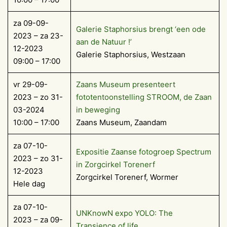
za 09-09-
Galerie Staphorsius brengt ‘een ode
2023 – za 23-
aan de Natuur !’
12-2023
Galerie Staphorsius, Westzaan
09:00 – 17:00
vr 29-09-
Zaans Museum presenteert
2023 – zo 31-
fototentoonstelling STROOM, de Zaan
03-2024
in beweging
10:00 – 17:00
Zaans Museum, Zaandam
za 07-10-
Exposi­tie Zaanse fotogroep Spec­trum
2023 – zo 31-
in Zorgcirkel Toren­erf
12-2023
Zorgcirkel Torenerf, Wormer
Hele dag
za 07-10-
UNKnowN expo YOLO: The
2023 – za 09-
Transience of life