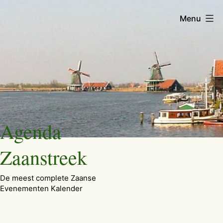
Menu
Ga
Agenda
naar
de
Zaanstreek
inhoud
De meest complete Zaanse
Evenementen Kalender