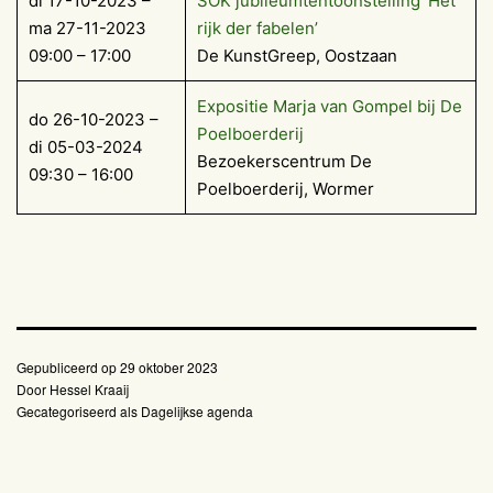
di 17-10-2023 –
SOK jubileumtentoonstelling ‘Het
ma 27-11-2023
rijk der fabelen’
09:00 – 17:00
De KunstGreep, Oostzaan
Exposi­tie Marja van Gom­pel bij De
do 26-10-2023 –
Poelboerderij
di 05-03-2024
Bezoekerscentrum De
09:30 – 16:00
Poelboerderij, Wormer
Gepubliceerd op
29 oktober 2023
Door
Hessel Kraaij
Gecategoriseerd als
Dagelijkse agenda