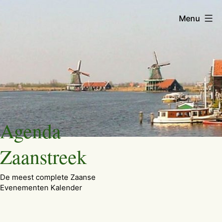
Menu
Ga
Agenda
naar
de
Zaanstreek
inhoud
De meest complete Zaanse
Evenementen Kalender