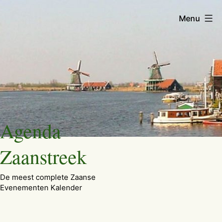
Menu
Ga
Agenda
naar
de
Zaanstreek
inhoud
De meest complete Zaanse
Evenementen Kalender