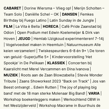
CABARET
| Dorine Wiersma – Vlieg op! | Merijn Scholten –
Team Solo | Daniëlle Schel – OK |
DANSEN
| Femkes
Birthday bij Fuego Latino | Latin Sunday in de Jungle |
FILM
| La Vita è Bella |
HORECA
| Café Pride Zaanstad bij
Odion | Open Podium met Edwin Koelemeijer & Dirk van
Hoven |
JEUGD
| Hemlab IJzigkoud experimenteren! 7-14j
| Vogelvoedsel maken in Heemtuin | Natuurmuseum Alle
keien verzamelen! | Twiskespeurders 6-8 én 9+ \ De toren
van geluid -Superjuffie 5+ | Kindervoorstelling ‘Het
Spookje’ in De Pelikaan |
KLASSIEK
| Concerten bij
Kaarslicht met Merel Vercammen en Dina Ivanova |
MUZIEK
| Roots aan de Zaan Blowzabella | Stevie Wonder
Tribute | Zaans Showorkest 2023 “Back on Track” | Jos van
Beest ontvangt .. Edwin Rutten | The joy of playing big
band’ met de 18 man sterke Molenaar Big Band! |
VARIA
|
Workshop boekenleggers maken | Werkochtend OBW in
het Westzijderveld | Workshop Macrame in Buurthuis de