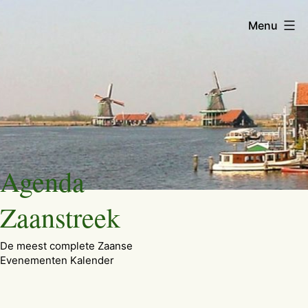
Menu
Ga
Agenda
naar
de
Zaanstreek
inhoud
De meest complete Zaanse
Evenementen Kalender