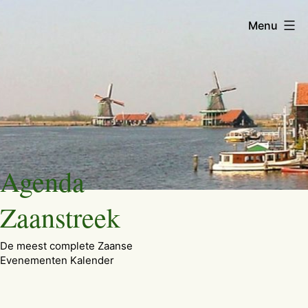
Menu
Ga
Agenda
naar
de
Zaanstreek
inhoud
De meest complete Zaanse
Evenementen Kalender