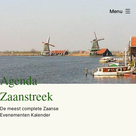
Menu
Ga
Agenda
naar
de
Zaanstreek
inhoud
De meest complete Zaanse
Evenementen Kalender