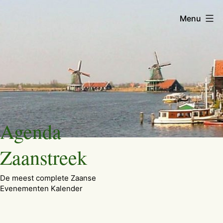
Menu
Ga
Agenda
naar
de
Zaanstreek
inhoud
De meest complete Zaanse
Evenementen Kalender