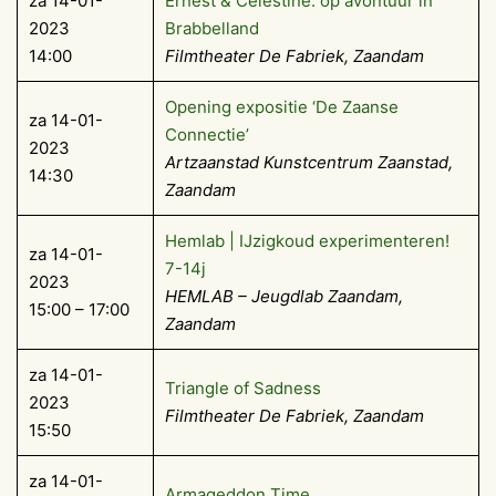
za 14-01-
Ernest & Celestine: op avontuur in
2023
Brabbelland
14:00
Filmtheater De Fabriek, Zaandam
Opening expositie ‘De Zaanse
za 14-01-
Connectie’
2023
Artzaanstad Kunstcentrum Zaanstad,
14:30
Zaandam
Hemlab | IJzigkoud experimenteren!
za 14-01-
7-14j
2023
HEMLAB – Jeugdlab Zaandam,
15:00 – 17:00
Zaandam
za 14-01-
Triangle of Sadness
2023
Filmtheater De Fabriek, Zaandam
15:50
za 14-01-
Armageddon Time