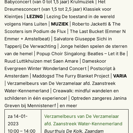
Babyconcert (van 0 tot 1,5 jaar) Krulmuziek | Het
Dreumesconcert (van 1,5 tot 2,5 jaar) Klassiek voor
Kleintjes |
LEZING
| Lezing De toestand in de wereld
volgens Hans Luiten |
MUZIEK
| Roberto Jacketti & The
Scooters ism Podium de Flux | The Last Bucket (Emmer N
Emmer + Amstelbeat) | Salvatore Giuseppe Sichi in
Tapperij De Verwachting | Jonge helden spelen de sterren
van de hemel | Popup Choir Singalong: Beatles – Let it Be |
Ruud Luttikhuizen met Saen Amare | Dameskoor
Evergreen Winter Wonderland Concert | Postscript à
Amsterdam | Maddogsd The Furry Blanket Project |
VARIA
| Verzamelbeurs van De Verzamelaar afd. Zaanstreek
Water-Kennemerland | Creawalk: mindful wandelen en
schilderen in één experience! | Optreden zangeres Janina
Greven bij Mennistenerf | en meer
za 14-01-
Verzamelbeurs van De Verzamelaar
2023
afd. Zaanstreek Water-Kennemerland
10:00 – 14:00
Buurthuis De Kolk, Zaandam