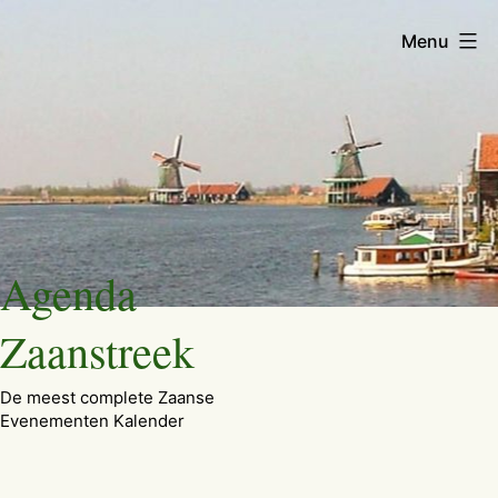
Menu
Ga
Agenda
naar
de
Zaanstreek
inhoud
De meest complete Zaanse
Evenementen Kalender