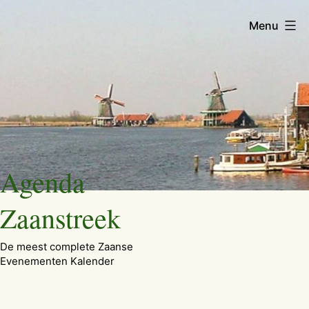
Menu
Ga
Agenda
naar
de
Zaanstreek
inhoud
De meest complete Zaanse
Evenementen Kalender