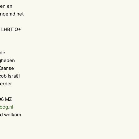
ken en
genoemd het
r LHBTIQ+
nde
igheden
 Zaanse
ob Israël
verder
506 MZ
oog.nl
.
ijd welkom.