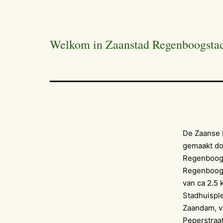
Welkom in Zaanstad Regenboogsta
De Zaanse 
gemaakt do
Regenboogw
Regenboogp
van ca 2.5 
Stadhuisple
Zaandam, v
Peperstraa