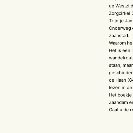
de Westzij
Zorgcirkel
Trijntje Ja
Onderweg e
Zaanstad.
Waarom heb
Het is een 
wandelrout
staan, maar
geschieden
de Haan (G
lezen in d
Het boekje 
Zaandam en
Gaat u de r