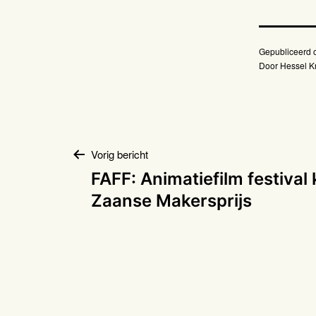
Gepubliceerd
Door
Hessel Kr
Bericht
Vorig bericht
FAFF: Animatiefilm festival
navigatie
Zaanse Makersprijs