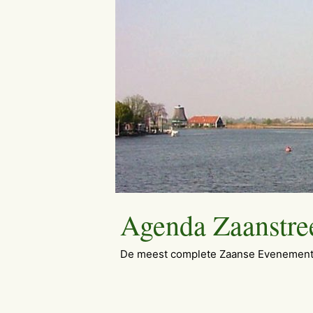
Ga
naar
de
inhoud
Agenda Zaanstre
De meest complete Zaanse Evenement