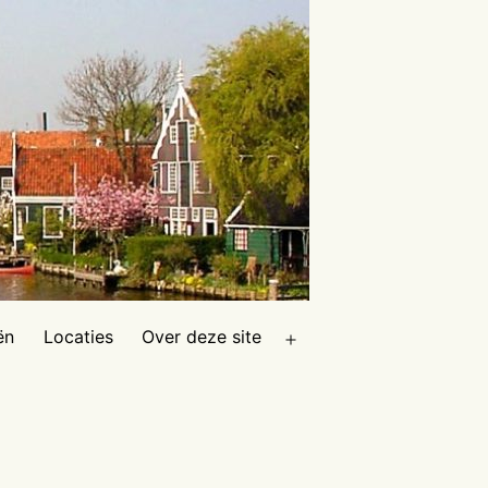
ën
Locaties
Over deze site
Open
menu