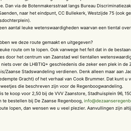
de. Dan via de Botenmakersstraat langs Bureau Discriminatieza
 Saenden, naar het eindpunt, CC Bullekerk, Westzijde 75 (ook 
nsdochterplein).
en aantal leuke wetenswaardigheden waarvan een tiental ove
ben we deze route gemaakt en uitgegeven?
leuke route om te lopen. Ook vanwege het feit dat in de bestaa
es door het centrum van Zaanstad wel tientallen wetenswaard
 niets over de LHBTIQ+ geschiedenis die zeker een plek in de
is/Zaanse Stadswandeling verdienen. Denk alleen maar aan Jac
edempte Gracht) of het verhaal van Cook Brummer. Dat kunt u 
e weetjes die beschreven zijn voor de Regenboogwandeling.
is te koop voor 2,50 bij de VVV Zaanstore, Stadhuisplein 96, 1
 te bestellen bij De Zaanse Regenboog,
info@dezaanseregenb
oute lopen, dan wensen we u veel plezier. Aanvullingen zijn alt