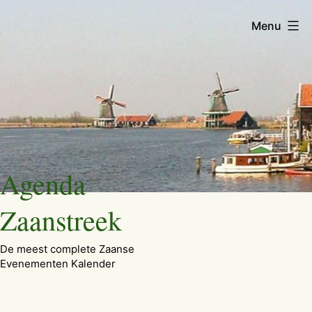
Menu
Ga
Agenda
naar
de
Zaanstreek
inhoud
De meest complete Zaanse
Evenementen Kalender