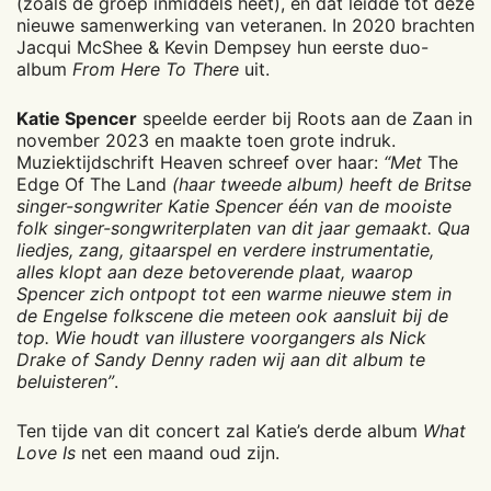
(zoals de groep inmiddels heet), en dat leidde tot deze
nieuwe samenwerking van veteranen. In 2020 brachten
Jacqui McShee & Kevin Dempsey hun eerste duo-
album
From Here To There
uit.
Katie Spencer
speelde eerder bij Roots aan de Zaan in
november 2023 en maakte toen grote indruk.
Muziektijdschrift Heaven schreef over haar:
“Met
The
Edge Of The Land
(haar tweede album) heeft de Britse
singer-songwriter Katie Spencer één van de mooiste
folk singer-songwriterplaten van dit jaar gemaakt. Qua
liedjes, zang, gitaarspel en verdere instrumentatie,
alles klopt aan deze betoverende plaat, waarop
Spencer zich ontpopt tot een warme nieuwe stem in
de Engelse folkscene die meteen ook aansluit bij de
top. Wie houdt van illustere voorgangers als Nick
Drake of Sandy Denny raden wij aan dit album te
beluisteren”
.
Ten tijde van dit concert zal Katie’s derde album
What
Love Is
net een maand oud zijn.