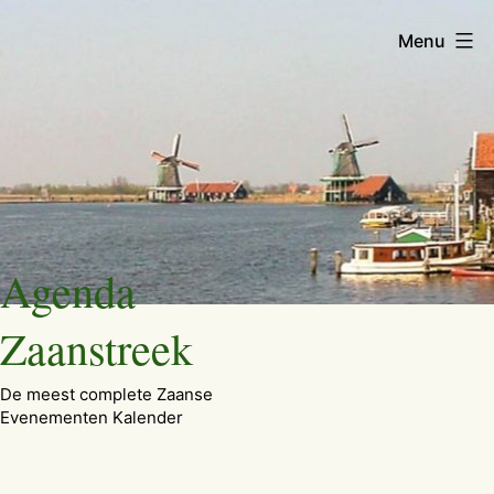
Menu
Ga
Agenda
naar
de
Zaanstreek
inhoud
De meest complete Zaanse
Evenementen Kalender