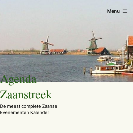
Menu
Ga
Agenda
naar
de
Zaanstreek
inhoud
De meest complete Zaanse
Evenementen Kalender