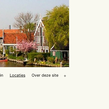
ën
Locaties
Over deze site
Open
menu