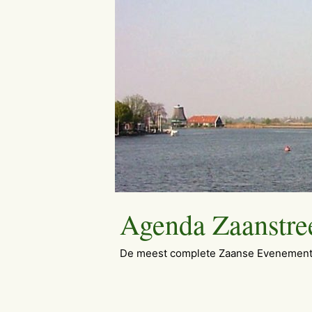
Ga
naar
de
inhoud
Agenda Zaanstre
De meest complete Zaanse Evenement