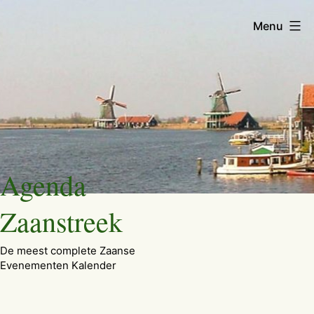
Menu
Ga
Agenda
naar
de
Zaanstreek
inhoud
De meest complete Zaanse
Evenementen Kalender