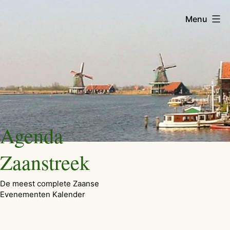
Menu
Ga
Agenda
naar
de
Zaanstreek
inhoud
De meest complete Zaanse
Evenementen Kalender