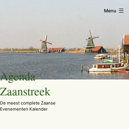
Menu
Ga
Agenda
naar
de
Zaanstreek
inhoud
De meest complete Zaanse
Evenementen Kalender