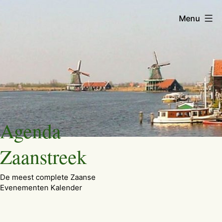
Menu
Ga
Agenda
naar
de
Zaanstreek
inhoud
De meest complete Zaanse
Evenementen Kalender