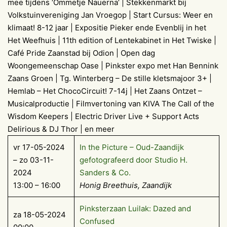
mee tijdens ‘Ommetje Nauerna’ | Stekkenmarkt bij
Volkstuinvereniging Jan Vroegop | Start Cursus: Weer en
klimaat! 8-12 jaar | Expositie Pieker ende Evenblij in het
Het Weefhuis | 11th edition of Lentekabinet in Het Twiske |
Café Pride Zaanstad bij Odion | Open dag
Woongemeenschap Oase | Pinkster expo met Han Bennink
Zaans Groen | Tg. Winterberg – De stille kletsmajoor 3+ |
Hemlab – Het ChocoCircuit! 7-14j | Het Zaans Ontzet –
Musicalproductie | Filmvertoning van KIVA The Call of the
Wisdom Keepers | Electric Driver Live + Support Acts
Delirious & DJ Thor | en meer
vr 17-05-2024
In the Picture – Oud-Zaandijk
– zo 03-11-
gefotografeerd door Studio H.
2024
Sanders & Co.
13:00 – 16:00
Honig Breethuis, Zaandijk
Pinksterzaan Luilak: Dazed and
za 18-05-2024
Confused