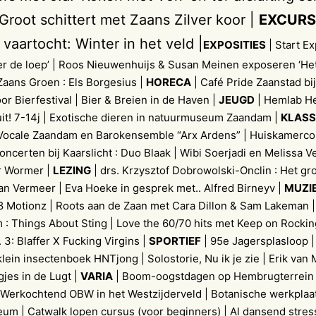
root schittert met Zaans Zilver koor |
EXCURS
 vaartocht: Winter in het veld |
EXPOSITIES
| Start Ex
er de loep’ | Roos Nieuwenhuijs & Susan Meinen exposeren ‘Het
 Zaans Groen : Els Borgesius |
HORECA
| Café Pride Zaanstad bij
or Bierfestival | Bier & Breien in de Haven |
JEUGD
| Hemlab H
it! 7-14j | Exotische dieren in natuurmuseum Zaandam |
KLASS
Vocale Zaandam en Barokensemble “Arx Ardens” | Huiskamerco
oncerten bij Kaarslicht : Duo Blaak | Wibi Soerjadi en Melissa 
r Wormer |
LEZING
| drs. Krzysztof Dobrowolski-Onclin : Het gr
an Vermeer | Eva Hoeke in gesprek met.. Alfred Birneyv |
MUZI
Motionz | Roots aan de Zaan met Cara Dillon & Sam Lakeman |
: Things About Sting | Love the 60/70 hits met Keep on Rockin
 3: Blaffer X Fucking Virgins |
SPORTIEF
| 95e Jagersplasloop 
 klein insectenboek HNTjong | Solostorie, Nu ik je zie | Erik van
gjes in de Lugt |
VARIA
| Boom-oogstdagen op Hembrugterrein 
 Werkochtend OBW in het Westzijderveld | Botanische werkplaat
m | Catwalk lopen cursus (voor beginners) | Al dansend stress 