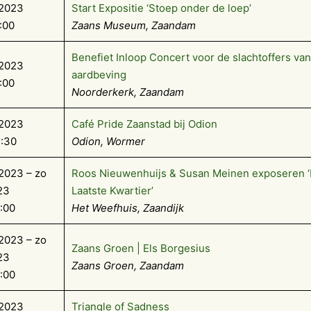
-2023
Start Expositie ‘Stoep onder de loep’
:00
Zaans Museum, Zaandam
Benefiet Inloop Concert voor de slachtoffers va
-2023
aardbeving
:00
Noorderkerk, Zaandam
-2023
Café Pride Zaanstad bij Odion
5:30
Odion, Wormer
2023 – zo
Roos Nieuwenhuijs & Susan Meinen exposeren ‘
23
Laatste Kwartier’
7:00
Het Weefhuis, Zaandijk
2023 – zo
Zaans Groen | Els Borgesius
23
Zaans Groen, Zaandam
7:00
-2023
Triangle of Sadness