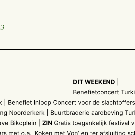
23
DIT WEEKEND
|
Benefietconcert Turki
k | Benefiet Inloop Concert voor de slachtoffer
ng Noorderkerk | Buurtbraderie aardbeving Tur
eve Bikoplein |
ZIN
Gratis toegankelijk festival 
rs met o.a. ‘Koken met Von’ en ter afsluiting sc