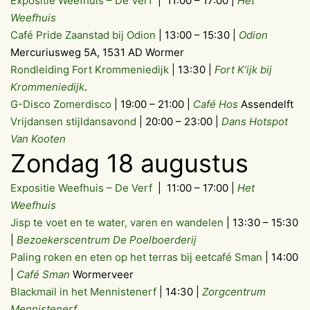
Expositie Weefhuis – De Verf
| 11:00 – 17:00 |
Het
Weefhuis
Café Pride Zaanstad bij Odion
| 13:00 – 15:30 |
Odion
Mercuriusweg 5A, 1531 AD Wormer
Rondleiding Fort Krommeniedijk
| 13:30 |
Fort K’ijk bij
Krommeniedijk
.
G-Disco Zomerdisco
| 19:00 – 21:00 |
Café Hos
Assendelft
Vrijdansen stijldansavond
| 20:00 – 23:00 |
Dans Hotspot
Van Kooten
Zondag 18 augustus
Expositie Weefhuis – De Verf
| 11:00 – 17:00 |
Het
Weefhuis
Jisp te voet en te water, varen en wandelen
| 13:30 – 15:30
|
Bezoekerscentrum De Poelboerderij
Paling roken en eten op het terras bij eetcafé Sman
| 14:00
|
Café Sman
Wormerveer
Blackmail in het Mennistenerf
| 14:30 |
Zorgcentrum
Mennistenerf