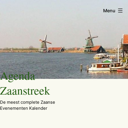
Menu
Ga
Agenda
naar
de
Zaanstreek
inhoud
De meest complete Zaanse
Evenementen Kalender