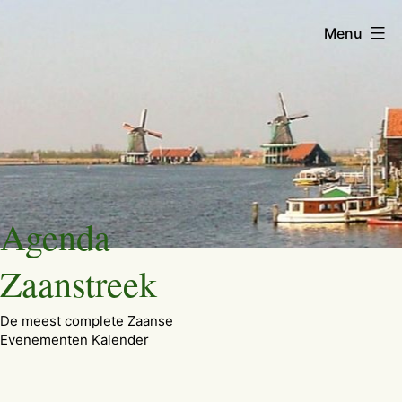
Menu
Ga
Agenda
naar
de
Zaanstreek
inhoud
De meest complete Zaanse
Evenementen Kalender