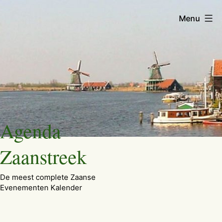
Menu
Ga
Agenda
naar
de
Zaanstreek
inhoud
De meest complete Zaanse
Evenementen Kalender