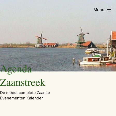
Menu
Ga
Agenda
naar
de
Zaanstreek
inhoud
De meest complete Zaanse
Evenementen Kalender