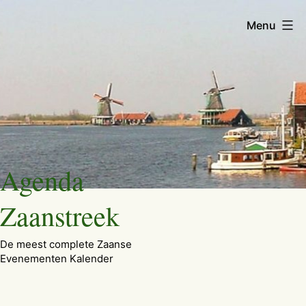
Menu
Ga
Agenda
naar
de
Zaanstreek
inhoud
De meest complete Zaanse
Evenementen Kalender