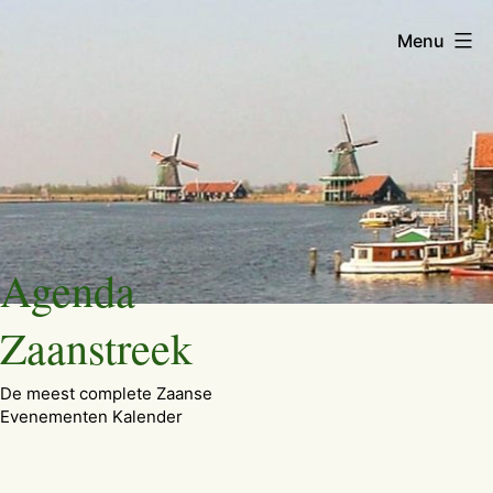
Menu
Ga
Agenda
naar
de
Zaanstreek
inhoud
De meest complete Zaanse
Evenementen Kalender