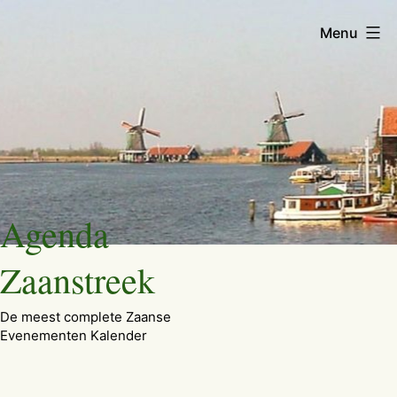
Menu
Ga
Agenda
naar
de
Zaanstreek
inhoud
De meest complete Zaanse
Evenementen Kalender