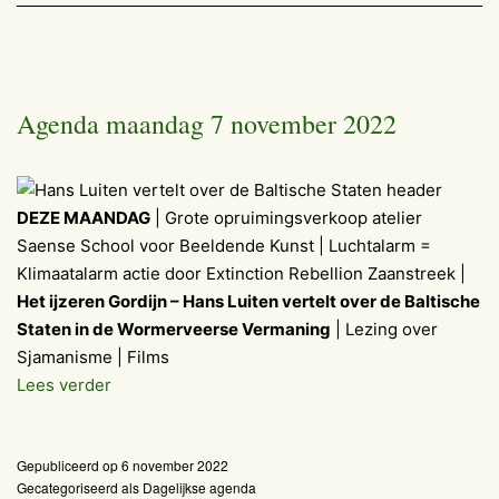
Agenda maandag 7 november 2022
DEZE MAANDAG
| Grote opruimingsverkoop atelier
Saense School voor Beeldende Kunst | Luchtalarm =
Klimaatalarm actie door Extinction Rebellion Zaanstreek |
Het ijzeren Gordijn – Hans Luiten vertelt over de Baltische
Staten in de Wormerveerse Vermaning
| Lezing over
Sjamanisme | Films
Agenda
Lees verder
maandag
7
Gepubliceerd op
6 november 2022
november
Gecategoriseerd als
Dagelijkse agenda
2022