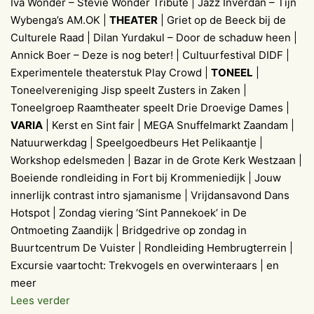
Iva Wonder – Stevie Wonder Tribute | Jazz Inverdan – Tijn
Wybenga’s AM.OK |
THEATER
| Griet op de Beeck bij de
Culturele Raad | Dilan Yurdakul – Door de schaduw heen |
Annick Boer – Deze is nog beter! | Cultuurfestival DIDF |
Experimentele theaterstuk Play Crowd |
TONEEL
|
Toneelvereniging Jisp speelt Zusters in Zaken |
Toneelgroep Raamtheater speelt Drie Droevige Dames |
VARIA
| Kerst en Sint fair | MEGA Snuffelmarkt Zaandam |
Natuurwerkdag | Speelgoedbeurs Het Pelikaantje |
Workshop edelsmeden | Bazar in de Grote Kerk Westzaan |
Boeiende rondleiding in Fort bij Krommeniedijk | Jouw
innerlijk contrast intro sjamanisme | Vrijdansavond Dans
Hotspot | Zondag viering ‘Sint Pannekoek’ in De
Ontmoeting Zaandijk | Bridgedrive op zondag in
Buurtcentrum De Vuister | Rondleiding Hembrugterrein |
Excursie vaartocht: Trekvogels en overwinteraars | en
meer
Weekagenda
Lees verder