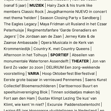
(vanaf 5 jaar) |
MUZIEK
| Hairy Zack & his trunk like
members Classic Rock | Jeugdharmonie NUEVO in concert
met thema ‘helden’ | Season Closing Party x Sandberg |
The Eagles Legacy | Maya Fridman uit Rusland in het Czaar
Peterhuisje | Regimentsfanfare ‘Garde Grenadiers en
Jagers’ | De Jordaan aan de Zaan | Jerney Kate & de
Zaanse Ambassade | Opera Musicala in de Kerk van
Krommeniedijk | Country K. met Country Queens |
Afternoon in het Tolhuys |
SPORTIEF
| Abseilen van
monumentale Watertoren Assendelft |
THEATER
| Jon van
Eerd Zo vader zo zoon | DELIRIUM Een zorg-wekkende
voorstelling |
VARIA
| Hoop Oktoberfest Bierfestival |
Eerste grote bazaar in vernieuwd Pennemes | Saens Kunst
Collectief Bloemenschilderen | Darttoernooi Buurt en
speeltuinvereniging Blok | Tinnen soldaatjes maken bij
Fort aan den Ham | Gustav Klimpt Lezing ‘De kus’ van
Klimt, wie kent ‘m niet? | Excursie Paddenstoelentocht |
Lezing 65 jaar Hongaarse vluchtelingen in Nederland | en