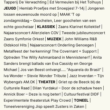
Tapperij De Verwachting | Ed Vermeulen bij Het Tolhuys |
JEUGD
| Hemlab Proefjes met Snoepjes! 7-14j | Jongeren
lossen eeuwenoude moord op | MAAK ’T op
zondagmiddag – Goochelen, Leer goochelen van een
echte goochelaar |
KLASSIEK
| Zaans Klarinet Kollektief |
Najaarsconcert Allerzielen COV | Tweede jubileumconcert
Zaans Symfonie Orkest |
MUZIEK
| John Williams R&B
Oldskool Hits | Najaarsconcert Onderling Genoegen |
Metalfeest der herkenning! The Covernant + Support |
Optreden The Willy Ashmanband in Mennistenerf | Anita
Sanders brengt ballads van Eva Cassidy en George
Michael | Jos van Beest ontvangt….. “Aquarela do Brasil” |
Iva Wonder – Stevie Wonder Tribute | Jazz Inverdan – Tijn
Wybenga’s AM.OK |
THEATER
| Griet op de Beeck bij de
Culturele Raad | Dilan Yurdakul – Door de schaduw heen |
Annick Boer – Deze is nog beter! | Cultuurfestival DIDF |
Experimentele theaterstuk Play Crowd |
TONEEL
|
Toneelvereniging Jisp speelt Zusters in Zaken |