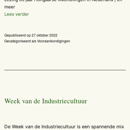
meer
Weekagenda
Lees verder
29
oktober
Gepubliceerd op
27 oktober 2022
t/m
Gecategoriseerd als
Vooraankondigingen
6
november
2022.
Week van de Industriecultuur
De Week van de Industriecultuur is een spannende mix