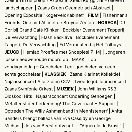
Welkom in de polder! Expositie Stella Burggraaf – olieverf
landschappen | Zaans Groen Geometrisch Abstract |
Opening Expositie “KogerveldKabinet” |
FILM
| Fisherman’s
Friends: One and All met de Bruyne Zeelen |
HORECA
| DJ
Cor bij Grand Café Klinker | Bockbier Evenement Tapperij
De Verwachting | Flash Back live | Bockbier Evenement
Tapperij De Verwachting | Ed Vermeulen bij Het Tolhuys |
JEUGD
| Hemlab Proefjes met Snoepjes! 7-14j | Jongeren
lossen eeuwenoude moord op | MAAK ’T op
zondagmiddag – Goochelen, Leer goochelen van een
echte goochelaar |
KLASSIEK
| Zaans Klarinet Kollektief |
Najaarsconcert Allerzielen COV | Tweede jubileumconcert
Zaans Symfonie Orkest |
MUZIEK
| John Williams R&B
Oldskool Hits | Najaarsconcert Onderling Genoegen |
Metalfeest der herkenning! The Covernant + Support |
Optreden The Willy Ashmanband in Mennistenerf | Anita
Sanders brengt ballads van Eva Cassidy en George
Michael | Jos van Beest ontvangt….. “Aquarela do Brasil” |