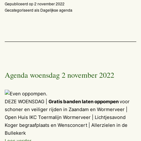
Gepubliceerd op
2 november 2022
november
Gecategoriseerd als
Dagelijkse agenda
2022
Agenda woensdag 2 november 2022
DEZE WOENSDAG |
Gratis banden laten oppompen
voor
schoner en veiliger rijden in Zaandam en Wormerveer |
Open Huis IKC Toermalijn Wormerveer | Lichtjesavond
Koger begraafplaats en Wensconcert | Allerzielen in de
Bullekerk
Agenda
Lees verder