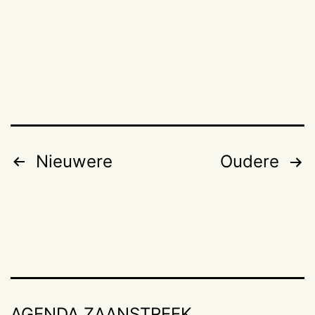
Berichten
Nieuwere
Oudere
paginering
AGENDA ZAANSTREEK