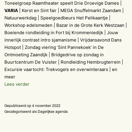
Toneelgroep Raamtheater speelt Drie Droevige Dames |
VARIA
| Kerst en Sint fair | MEGA Snuffelmarkt Zaandam |
Natuurwerkdag | Speelgoedbeurs Het Pelikaantje |
Workshop edelsmeden | Bazar in de Grote Kerk Westzaan |
Boeiende rondleiding in Fort bij Krommeniedijk | Jouw
innerlijk contrast intro sjamanisme | Vrijdansavond Dans
Hotspot | Zondag viering ‘Sint Pannekoek’ in De
Ontmoeting Zaandijk | Bridgedrive op zondag in
Buurtcentrum De Vuister | Rondleiding Hembrugterrein |
Excursie vaartocht: Trekvogels en overwinteraars | en
meer
Agenda
Lees verder
Weekend
5-
Gepubliceerd op
4 november 2022
6
Gecategoriseerd als
Dagelijkse agenda
november
2022