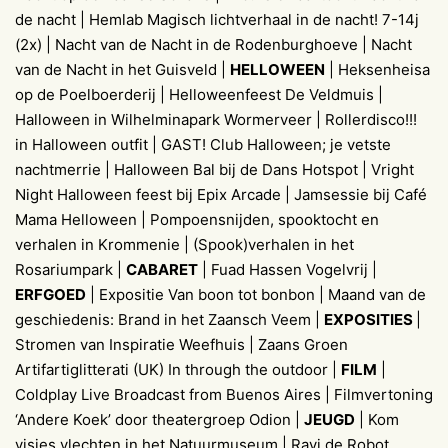
de nacht | Hemlab Magisch lichtverhaal in de nacht! 7-14j
(2x) | Nacht van de Nacht in de Rodenburghoeve | Nacht
van de Nacht in het Guisveld |
HELLOWEEN
| Heksenheisa
op de Poelboerderij | Helloweenfeest De Veldmuis |
Halloween in Wilhelminapark Wormerveer | Rollerdisco!!!
in Halloween outfit | GAST! Club Halloween; je vetste
nachtmerrie | Halloween Bal bij de Dans Hotspot | Vright
Night Halloween feest bij Epix Arcade | Jamsessie bij Café
Mama Helloween | Pompoensnijden, spooktocht en
verhalen in Krommenie | (Spook)verhalen in het
Rosariumpark |
CABARET
| Fuad Hassen Vogelvrij |
ERFGOED
| Expositie Van boon tot bonbon | Maand van de
geschiedenis: Brand in het Zaansch Veem |
EXPOSITIES
|
Stromen van Inspiratie Weefhuis | Zaans Groen
Artifartiglitterati (UK) In through the outdoor |
FILM
|
Coldplay Live Broadcast from Buenos Aires | Filmvertoning
‘Andere Koek’ door theatergroep Odion |
JEUGD
| Kom
visjes vlechten in het Natuurmuseum | Ravi de Robot