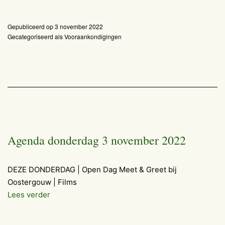
5
t/m
Gepubliceerd op
3 november 2022
13
Gecategoriseerd als
Vooraankondigingen
november
2022.
Agenda donderdag 3 november 2022
DEZE DONDERDAG | Open Dag Meet & Greet bij
Oostergouw | Films
Agenda
Lees verder
donderdag
3