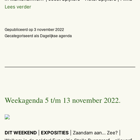
Agenda
Lees verder
vrijdag
4
Gepubliceerd op
3 november 2022
november
Gecategoriseerd als
Dagelijkse agenda
2022
Weekagenda 5 t/m 13 november 2022.
DIT WEEKEND
|
EXPOSITIES
| Zaandam aan… Zee? |