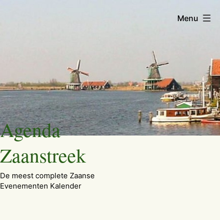
Menu
Ga
Agenda
naar
de
Zaanstreek
inhoud
De meest complete Zaanse
Evenementen Kalender