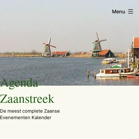
Menu
Ga
Agenda
naar
de
Zaanstreek
inhoud
De meest complete Zaanse
Evenementen Kalender