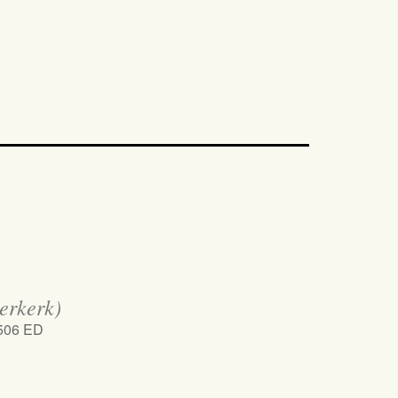
erkerk)
1506 ED
iCalendar
Office 365