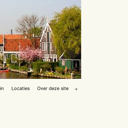
ën
Locaties
Over deze site
Open
menu