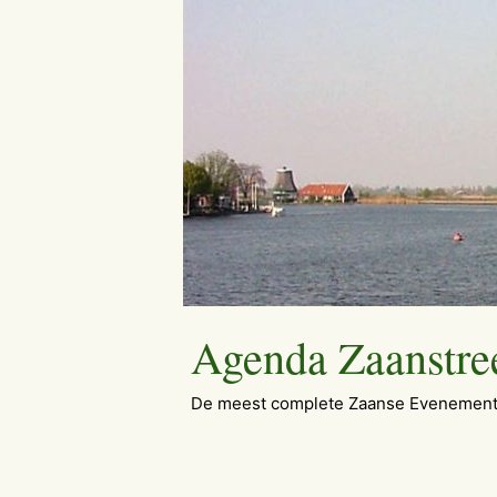
Ga
naar
de
inhoud
Agenda Zaanstre
De meest complete Zaanse Evenement