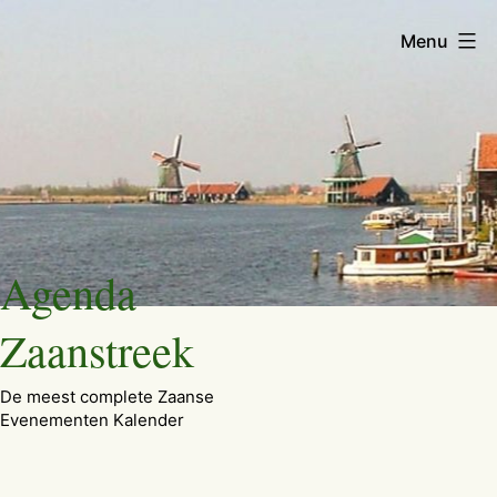
Menu
Ga
Agenda
naar
de
Zaanstreek
inhoud
De meest complete Zaanse
Evenementen Kalender