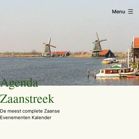
Menu
Ga
Agenda
naar
de
Zaanstreek
inhoud
De meest complete Zaanse
Evenementen Kalender