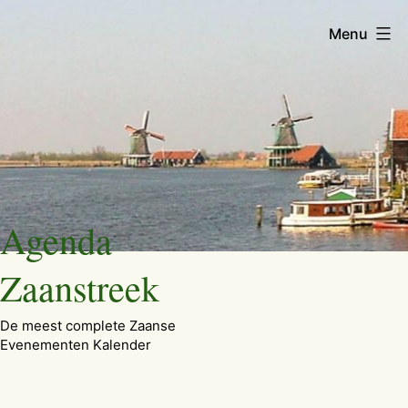
Menu
Ga
Agenda
naar
de
Zaanstreek
inhoud
De meest complete Zaanse
Evenementen Kalender