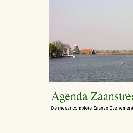
Ga
naar
de
inhoud
Agenda Zaanstre
De meest complete Zaanse Evenement