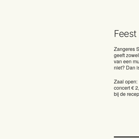
Feest
Zangeres S
geeft zowel
van een muz
niet? Dan i
Zaal open:
concert € 2
bij de rec