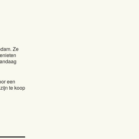
andam. Ze
genieten
 vandaag
oor een
zijn te koop