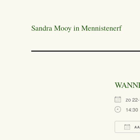
Sandra Mooy in Mennistenerf
WANN
zo 22
14:30
AA
Dow