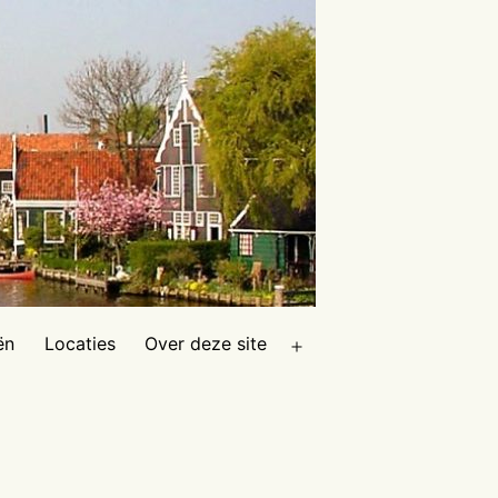
ën
Locaties
Over deze site
Open
menu