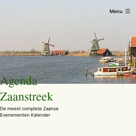
Menu
Ga
Agenda
naar
de
Zaanstreek
inhoud
De meest complete Zaanse
Evenementen Kalender