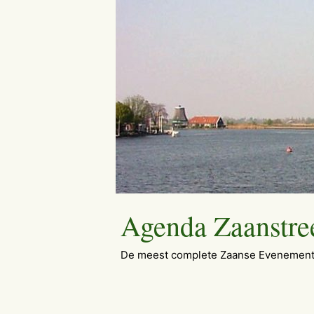
Ga
naar
de
inhoud
Agenda Zaanstre
De meest complete Zaanse Evenement