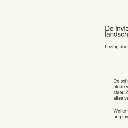
De invl
landsch
Lezing doo
De schi
einde 
sfeer. 
alles v
Welke 
nog in