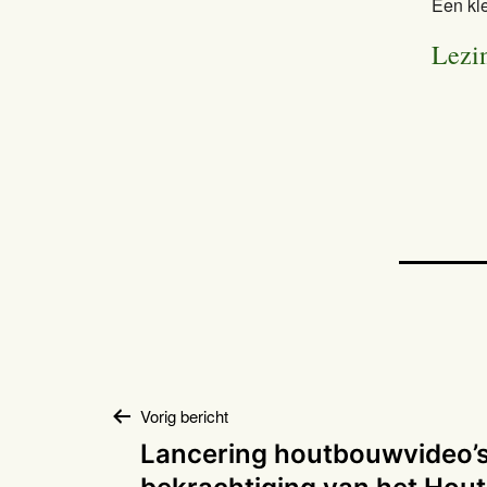
Een kle
Lezi
Bericht
Vorig bericht
Lancering houtbouwvideo’s