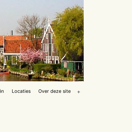
ën
Locaties
Over deze site
Open
menu