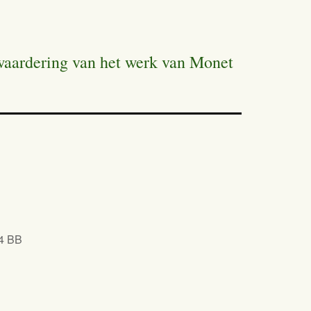
 waardering van het werk van Monet
44 BB
iCalendar
Office 365