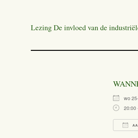
Lezing De invloed van de industrië
WANN
wo 2
20:00 
AA
Dow