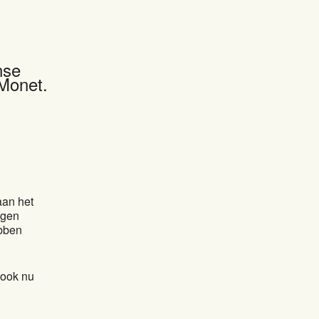
nse
Monet.
aan het
igen
ebben
 ook nu