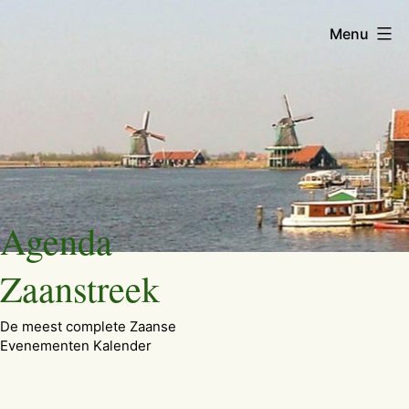
Menu
Ga
Agenda
naar
de
Zaanstreek
inhoud
De meest complete Zaanse
Evenementen Kalender