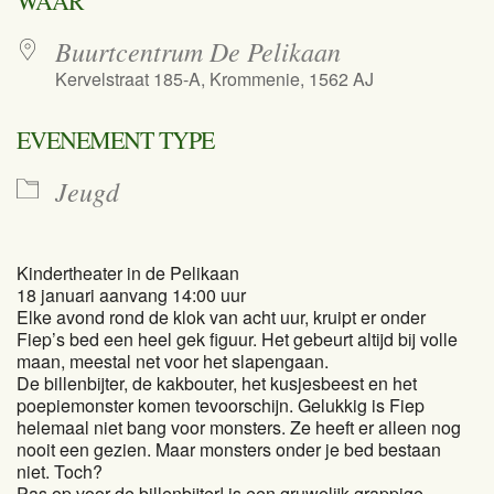
WAAR
Buurtcentrum De Pelikaan
Kervelstraat 185-A, Krommenie, 1562 AJ
EVENEMENT TYPE
Jeugd
Kindertheater in de Pelikaan
18 januari aanvang 14:00 uur
Elke avond rond de klok van acht uur, kruipt er onder
Fiep’s bed een heel gek figuur. Het gebeurt altijd bij volle
maan, meestal net voor het slapengaan.
De billenbijter, de kakbouter, het kusjesbeest en het
poepiemonster komen tevoorschijn. Gelukkig is Fiep
helemaal niet bang voor monsters. Ze heeft er alleen nog
nooit een gezien. Maar monsters onder je bed bestaan
niet. Toch?
Pas op voor de billenbijter! is een gruwelijk grappige