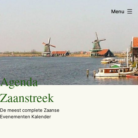
Menu
Ga
Agenda
naar
de
Zaanstreek
inhoud
De meest complete Zaanse
Evenementen Kalender